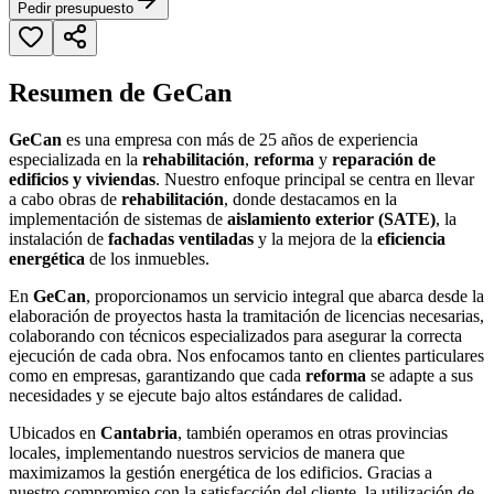
Pedir presupuesto
Resumen de GeCan
GeCan
es una empresa con más de 25 años de experiencia
especializada en la
rehabilitación
,
reforma
y
reparación de
edificios y viviendas
. Nuestro enfoque principal se centra en llevar
a cabo obras de
rehabilitación
, donde destacamos en la
implementación de sistemas de
aislamiento exterior (SATE)
, la
instalación de
fachadas ventiladas
y la mejora de la
eficiencia
energética
de los inmuebles.
En
GeCan
, proporcionamos un servicio integral que abarca desde la
elaboración de proyectos hasta la tramitación de licencias necesarias,
colaborando con técnicos especializados para asegurar la correcta
ejecución de cada obra. Nos enfocamos tanto en clientes particulares
como en empresas, garantizando que cada
reforma
se adapte a sus
necesidades y se ejecute bajo altos estándares de calidad.
Ubicados en
Cantabria
, también operamos en otras provincias
locales, implementando nuestros servicios de manera que
maximizamos la gestión energética de los edificios. Gracias a
nuestro compromiso con la satisfacción del cliente, la utilización de