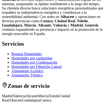
sistemas, asegurando su óptimo rendimiento a lo largo del tiempo.
Su clientela diversa busca soluciones energéticas personalizadas que
respalden su independencia energética y contribuyan a la
sostenibilidad ambiental. Con sedes en
Albacete
y operaciones en
diversas provincias como
Cuenca
,
Ciudad Real
,
Toledo
,
Guadalajara
,
Murcia
,
Alicante
,
Valencia
y
Madrid
,
Genersis
continúa expandiendo su presencia e impacto en la promoción de la
energía renovable en España.
Servicios
Reparar Humedades
Humedades por capilaridad
Humedades por Condensación
Humedades por Filtración Lateral
Aislamiento Acústico
Aislamiento Térmico
Zonas de servicio
Madrid
Valencia
Alicante
Murcia
Toledo
Ciudad
Real
Albacete
Guadalajara
Cuenca