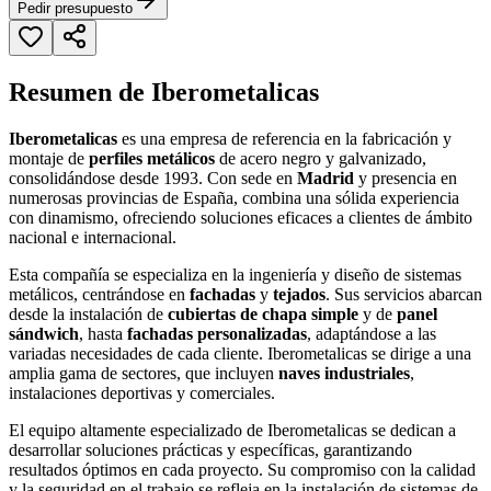
Pedir presupuesto
Resumen de Iberometalicas
Iberometalicas
es una empresa de referencia en la fabricación y
montaje de
perfiles metálicos
de acero negro y galvanizado,
consolidándose desde 1993. Con sede en
Madrid
y presencia en
numerosas provincias de España, combina una sólida experiencia
con dinamismo, ofreciendo soluciones eficaces a clientes de ámbito
nacional e internacional.
Esta compañía se especializa en la ingeniería y diseño de sistemas
metálicos, centrándose en
fachadas
y
tejados
. Sus servicios abarcan
desde la instalación de
cubiertas de chapa simple
y de
panel
sándwich
, hasta
fachadas personalizadas
, adaptándose a las
variadas necesidades de cada cliente. Iberometalicas se dirige a una
amplia gama de sectores, que incluyen
naves industriales
,
instalaciones deportivas y comerciales.
El equipo altamente especializado de Iberometalicas se dedican a
desarrollar soluciones prácticas y específicas, garantizando
resultados óptimos en cada proyecto. Su compromiso con la calidad
y la seguridad en el trabajo se refleja en la instalación de sistemas de