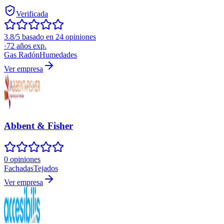
Verificada
3.8/5 basado en 24 opiniones
·
72
años exp.
Gas Radón
Humedades
Ver empresa
Abbent & Fisher
0 opiniones
Fachadas
Tejados
Ver empresa