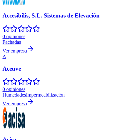
Accesibilis, S.L. Sistemas de Elevación
0 opiniones
Fachadas
Ver empresa
A
Aceuve
0 opiniones
Humedades
Impermeabilización
Ver empresa
Acisa