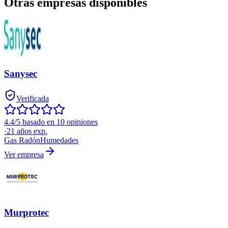
Otras empresas disponibles
Sanysec
Verificada
4.4/5 basado en 10 opiniones
·
21
años exp.
Gas Radón
Humedades
Ver empresa
Murprotec