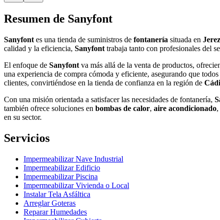
Resumen de Sanyfont
Sanyfont
es una tienda de suministros de
fontanería
situada en
Jerez
calidad y la eficiencia,
Sanyfont
trabaja tanto con profesionales del s
El enfoque de
Sanyfont
va más allá de la venta de productos, ofreci
una experiencia de compra cómoda y eficiente, asegurando que todos 
clientes, convirtiéndose en la tienda de confianza en la región de
Cádi
Con una misión orientada a satisfacer las necesidades de fontanería,
S
también ofrece soluciones en
bombas de calor
,
aire acondicionado
en su sector.
Servicios
Impermeabilizar Nave Industrial
Impermeabilizar Edificio
Impermeabilizar Piscina
Impermeabilizar Vivienda o Local
Instalar Tela Asfáltica
Arreglar Goteras
Reparar Humedades