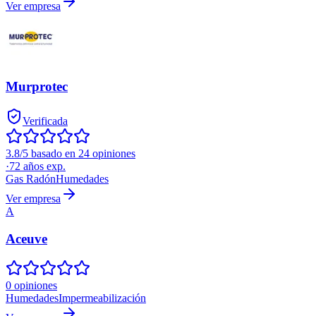
Ver empresa
Murprotec
Verificada
3.8/5 basado en 24 opiniones
·
72
años exp.
Gas Radón
Humedades
Ver empresa
A
Aceuve
0 opiniones
Humedades
Impermeabilización