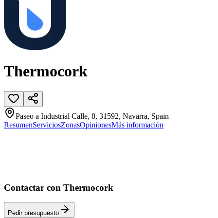
Thermocork
Paseo a Industrial Calle, 8, 31592, Navarra, Spain
Resumen
Servicios
Zonas
Opiniones
Más información
Contactar con Thermocork
Pedir presupuesto