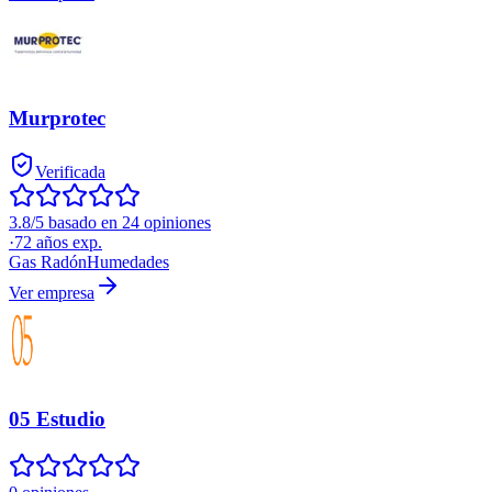
Murprotec
Verificada
3.8/5 basado en 24 opiniones
·
72
años exp.
Gas Radón
Humedades
Ver empresa
05 Estudio