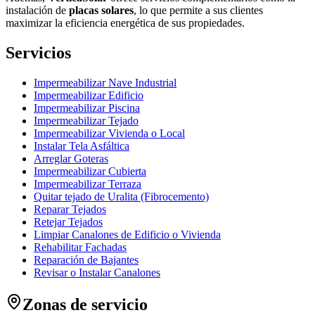
instalación de
placas solares
, lo que permite a sus clientes
maximizar la eficiencia energética de sus propiedades.
Servicios
Impermeabilizar Nave Industrial
Impermeabilizar Edificio
Impermeabilizar Piscina
Impermeabilizar Tejado
Impermeabilizar Vivienda o Local
Instalar Tela Asfáltica
Arreglar Goteras
Impermeabilizar Cubierta
Impermeabilizar Terraza
Quitar tejado de Uralita (Fibrocemento)
Reparar Tejados
Retejar Tejados
Limpiar Canalones de Edificio o Vivienda
Rehabilitar Fachadas
Reparación de Bajantes
Revisar o Instalar Canalones
Zonas de servicio