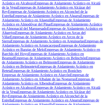
Acústico en Alcahozo
Empresas de Aislamiento Acústico en Alcalá
de la Vega
Empresas de Aislamiento Acústico en Alcázar del
Rey
Empresas de Aislamiento Acústico en Alconchel de la
Estrella
Empresas de Aislamiento Acústico en Algarra
Empresas de
Aislamiento Acústico en Aliaguilla
Empresas de Aislamiento
Acústico en Almodóvar del Pinar
Empresas de Aislamiento Acústico
en Almonacid del Marquesado
Empresas de Aislamiento Acústico en
Altarejos
Empresas de Aislamiento Acústico en Arcas del
Villar
Empresas de Aislamiento Acústico en Arcos de la
Sierra
Empresas de Aislamiento Acústico en Arguisuelas
Empresas de
Aislamiento Acústico en Arrancacepas
Empresas de Aislamiento
Acústico en Barajas de Melo
Empresas de Aislamiento Acústico en
Barchín del Hoyo
Empresas de Aislamiento Acústico en
Beamud
Empresas de Aislamiento Acústico en Belinchón
Empresas
de Aislamiento Acústico en Belmonte
Empresas de Aislamiento
Acústico en Belmontejo
Empresas de Aislamiento Acústico en
Beteta
Empresas de Aislamiento Acústico en Boniches
Empresas de Aislamiento Acústico en Alarcón
Empresas de
Aislamiento Acústico en Albalate de las Nogueras
Empresas de
Aislamiento Acústico en Albendea
Empresas de Aislamiento
Acústico en Alcahozo
Empresas de Aislamiento Acústico en Alcalá
de la Vega
Empresas de Aislamiento Acústico en Alcázar del
Rey
Empresas de Aislamiento Acústico en Alconchel de la
Estrella
Empresas de Aislamiento Acústico en Algarra
Empresas de
Aislamiento Acústico en Aliaguilla
Empresas de Aislamiento