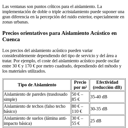
Las ventanas son puntos críticos para el aislamiento. La
implementación de doble o triple acristalamiento puede suponer una
gran diferencia en la percepción del ruido exterior, especialmente en
zonas urbanas.
Precios orientativos para Aislamiento Acústico en
Cuenca
Los precios del aislamiento acústico pueden variar
considerablemente dependiendo del tipo de servicio y del área a
tratar. Por ejemplo, el coste del aislamiento acústico puede oscilar
entre 30 € y 170 € por metro cuadrado, dependiendo del método y
los materiales utilizados.
Precio
Efectividad
Tipo de Aislamiento
por m²
(reducción dB)
Aislamiento de paredes (trasdosado
50 € –
35-40 dB
simple)
85 €
Aislamiento de techos (falso techo
80 € –
30-35 dB
básico)
110 €
Aislamiento de suelos (lámina anti-
30 € –
25 dB
impacto básica)
55 €