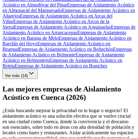
Acústico en Almodóvar del Pinar
Empresas de Aislamiento Acústico
en Almonacid del Marquesado
Empresas de Aislamiento Acústico en
Altarejos
Empresas de Aislamiento Acústico en Arcas del
Villar
Empresas de Aislamiento Acústico en Arcos de la
Sierra
Empresas de Aislamiento Acústico en Arguisuelas
Empresas de
Aislamiento Acústico en Arrancacepas
Empresas de Aislamiento
Acústico en Barajas de Melo
Empresas de Aislamiento Acústico en
Barchín del Hoyo
Empresas de Aislamiento Acústico en
Beamud
Empresas de Aislamiento Acústico en Belinchón
Empresas
de Aislamiento Acústico en Belmonte
Empresas de Aislamiento
Acústico en Belmontejo
Empresas de Aislamiento Acústico en
Beteta
Empresas de Aislamiento Acústico en Boniches
Ver más (
14
)
Las mejores empresas de Aislamiento
Acústico en Cuenca (2026)
¿Estás buscando mejorar la privacidad en tu hogar o negocio? El
aislamiento acústico es una solución efectiva que se vuelve crucial
en una ciudad como Cuenca, donde la convivencia y el descanso
son esenciales, sobre todo en áreas con alta densidad de población y
locales como bares y restaurantes. Aislar acústicamente tus espacios