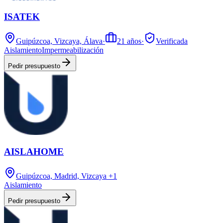
ISATEK
Guipúzcoa, Vizcaya, Álava
·
21
años
·
Verificada
Aislamiento
Impermeabilización
Pedir presupuesto
AISLAHOME
Guipúzcoa, Madrid, Vizcaya
+1
Aislamiento
Pedir presupuesto