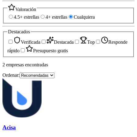
Valoración
4.5+ estrellas
4+ estrellas
Cualquiera
Destacados
Verificada
Destacada
Top
Responde
rápido
Presupuesto gratis
2
empresas
encontradas
Ordenar:
Acisa