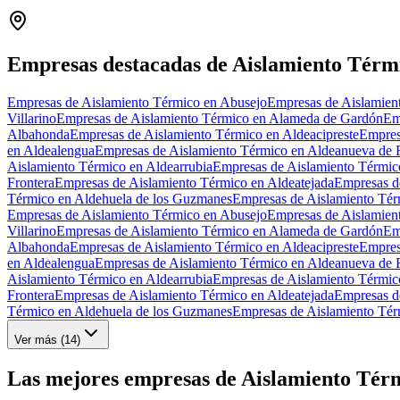
+
−
Empresas destacadas de Aislamiento Térm
Empresas de Aislamiento Térmico en Abusejo
Empresas de Aislamien
Villarino
Empresas de Aislamiento Térmico en Alameda de Gardón
Em
Albahonda
Empresas de Aislamiento Térmico en Aldeacipreste
Empres
en Aldealengua
Empresas de Aislamiento Térmico en Aldeanueva de 
Aislamiento Térmico en Aldearrubia
Empresas de Aislamiento Térmic
Frontera
Empresas de Aislamiento Térmico en Aldeatejada
Empresas d
Térmico en Aldehuela de los Guzmanes
Empresas de Aislamiento Tér
Empresas de Aislamiento Térmico en Abusejo
Empresas de Aislamien
Villarino
Empresas de Aislamiento Térmico en Alameda de Gardón
Em
Albahonda
Empresas de Aislamiento Térmico en Aldeacipreste
Empres
en Aldealengua
Empresas de Aislamiento Térmico en Aldeanueva de 
Aislamiento Térmico en Aldearrubia
Empresas de Aislamiento Térmic
Frontera
Empresas de Aislamiento Térmico en Aldeatejada
Empresas d
Térmico en Aldehuela de los Guzmanes
Empresas de Aislamiento Tér
Ver más (
14
)
Las mejores empresas de Aislamiento Tér