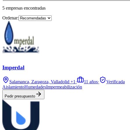
5
empresas
encontradas
Ordenar:
Imperdal
Salamanca, Zaragoza, Valladolid
+1
·
11
años
·
Verificada
Aislamiento
Humedades
Impermeabilización
Pedir presupuesto