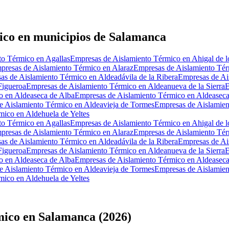
ico en municipios de Salamanca
to Térmico en Agallas
Empresas de Aislamiento Térmico en Ahigal de l
presas de Aislamiento Térmico en Alaraz
Empresas de Aislamiento Tér
as de Aislamiento Térmico en Aldeadávila de la Ribera
Empresas de Ai
Figueroa
Empresas de Aislamiento Térmico en Aldeanueva de la Sierra
E
o en Aldeaseca de Alba
Empresas de Aislamiento Térmico en Aldeasec
e Aislamiento Térmico en Aldeavieja de Tormes
Empresas de Aislamien
mico en Aldehuela de Yeltes
to Térmico en Agallas
Empresas de Aislamiento Térmico en Ahigal de l
presas de Aislamiento Térmico en Alaraz
Empresas de Aislamiento Tér
as de Aislamiento Térmico en Aldeadávila de la Ribera
Empresas de Ai
Figueroa
Empresas de Aislamiento Térmico en Aldeanueva de la Sierra
E
o en Aldeaseca de Alba
Empresas de Aislamiento Térmico en Aldeasec
e Aislamiento Térmico en Aldeavieja de Tormes
Empresas de Aislamien
mico en Aldehuela de Yeltes
mico en Salamanca (2026)