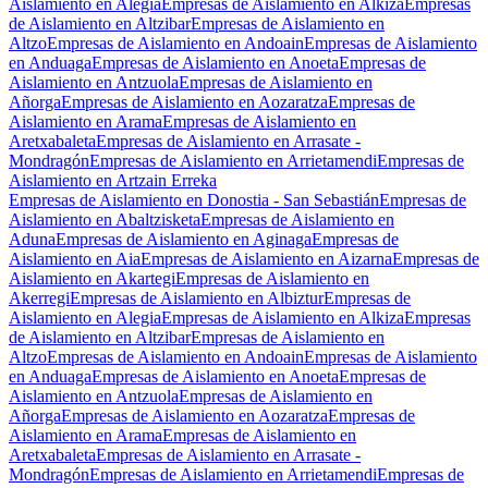
Aislamiento en Alegia
Empresas de Aislamiento en Alkiza
Empresas
de Aislamiento en Altzibar
Empresas de Aislamiento en
Altzo
Empresas de Aislamiento en Andoain
Empresas de Aislamiento
en Anduaga
Empresas de Aislamiento en Anoeta
Empresas de
Aislamiento en Antzuola
Empresas de Aislamiento en
Añorga
Empresas de Aislamiento en Aozaratza
Empresas de
Aislamiento en Arama
Empresas de Aislamiento en
Aretxabaleta
Empresas de Aislamiento en Arrasate -
Mondragón
Empresas de Aislamiento en Arrietamendi
Empresas de
Aislamiento en Artzain Erreka
Empresas de Aislamiento en Donostia - San Sebastián
Empresas de
Aislamiento en Abaltzisketa
Empresas de Aislamiento en
Aduna
Empresas de Aislamiento en Aginaga
Empresas de
Aislamiento en Aia
Empresas de Aislamiento en Aizarna
Empresas de
Aislamiento en Akartegi
Empresas de Aislamiento en
Akerregi
Empresas de Aislamiento en Albiztur
Empresas de
Aislamiento en Alegia
Empresas de Aislamiento en Alkiza
Empresas
de Aislamiento en Altzibar
Empresas de Aislamiento en
Altzo
Empresas de Aislamiento en Andoain
Empresas de Aislamiento
en Anduaga
Empresas de Aislamiento en Anoeta
Empresas de
Aislamiento en Antzuola
Empresas de Aislamiento en
Añorga
Empresas de Aislamiento en Aozaratza
Empresas de
Aislamiento en Arama
Empresas de Aislamiento en
Aretxabaleta
Empresas de Aislamiento en Arrasate -
Mondragón
Empresas de Aislamiento en Arrietamendi
Empresas de