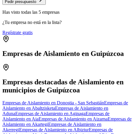
Pedir presupuesto
Has visto
todas las
5
empresas
¿Tu empresa no está en la lista?
Regístrate gratis
Empresas de Aislamiento en Guipúzcoa
Leaflet
|
©
OpenStreetMap
+
−
Empresas destacadas de Aislamiento en
municipios de Guipúzcoa
Empresas de Aislamiento en Donostia - San Sebastián
Empresas de
Aislamiento en Abaltzisketa
Empresas de Aislamiento en
Aduna
Empresas de Aislamiento en Aginaga
Empresas de
Aislamiento en Aia
Empresas de Aislamiento en Aizarna
Empresas de
Aislamiento en Akartegi
Empresas de Aislamiento en
Akerregi
Empresas de Aislamiento en Albiztur
Empresas de