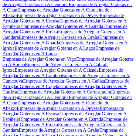
de Arreglar Goteras en A Cendona
Empresas de Arreglar Goteras en
A Chan
Empresas de Arreglar Goteras en A Cumieira de
Abaixo
Empresas de Arreglar Goteras en A Devesa
Empresas de
Arreglar Goteras en A Escusa
Empresas de Arreglar Goteras en A
Espiñeira
Empresas de Arreglar Goteras en A Estrada
Empresas de
Arreglar Goteras en A Freixa
Empresas de Arreglar Goteras en A
Gandara
Empresas de Arreglar Goteras en A Graña
Empresas de
Arreglar Goteras en A Guarda
Empresas de Arreglar Goteras en A
Igrexa
Empresas de Arreglar Goteras en A Lagoa
Empresas de
Arreglar Goteras en A Lama
Empresas de Arreglar Goteras en Vigo
Empresas de Arreglar Goteras
en A Barcia
Empresas de Arreglar Goteras en A Cabral-
Igrexa
Empresas de Arreglar Goteras en A Calzada
Empresas de
Arreglar Goteras en A Camboa
Empresas de Arreglar Goteras en A
Canicouva
Empresas de Arreglar Goteras en A Cañiza
Empresas de
Arreglar Goteras en A Capela
Empresas de Arreglar Goteras en A
Cardosa
Empresas de Arreglar Goteras en A Carrasqueira
Empresas
de Arreglar Goteras en A Cendona
Empresas de Arreglar Goteras en
A Chan
Empresas de Arreglar Goteras en A Cumieira de
Abaixo
Empresas de Arreglar Goteras en A Devesa
Empresas de
Arreglar Goteras en A Escusa
Empresas de Arreglar Goteras en A
Espiñeira
Empresas de Arreglar Goteras en A Estrada
Empresas de
Arreglar Goteras en A Freixa
Empresas de Arreglar Goteras en A
Gandara
Empresas de Arreglar Goteras en A Graña
Empresas de
Arreglar Goteras en A Guarda
Empresas de Arreglar Goteras en A