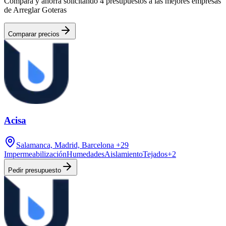
Compara y ahorra solicitando 4 presupuestos a las mejores empresas
de Arreglar Goteras
Comparar precios
Acisa
Salamanca, Madrid, Barcelona
+29
Impermeabilización
Humedades
Aislamiento
Tejados
+
2
Pedir presupuesto