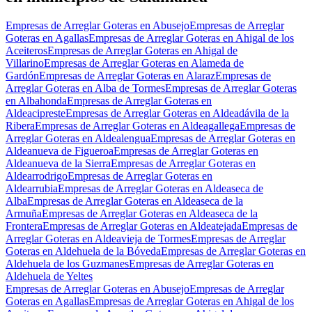
Empresas de Arreglar Goteras en Abusejo
Empresas de Arreglar
Goteras en Agallas
Empresas de Arreglar Goteras en Ahigal de los
Aceiteros
Empresas de Arreglar Goteras en Ahigal de
Villarino
Empresas de Arreglar Goteras en Alameda de
Gardón
Empresas de Arreglar Goteras en Alaraz
Empresas de
Arreglar Goteras en Alba de Tormes
Empresas de Arreglar Goteras
en Albahonda
Empresas de Arreglar Goteras en
Aldeacipreste
Empresas de Arreglar Goteras en Aldeadávila de la
Ribera
Empresas de Arreglar Goteras en Aldeagallega
Empresas de
Arreglar Goteras en Aldealengua
Empresas de Arreglar Goteras en
Aldeanueva de Figueroa
Empresas de Arreglar Goteras en
Aldeanueva de la Sierra
Empresas de Arreglar Goteras en
Aldearrodrigo
Empresas de Arreglar Goteras en
Aldearrubia
Empresas de Arreglar Goteras en Aldeaseca de
Alba
Empresas de Arreglar Goteras en Aldeaseca de la
Armuña
Empresas de Arreglar Goteras en Aldeaseca de la
Frontera
Empresas de Arreglar Goteras en Aldeatejada
Empresas de
Arreglar Goteras en Aldeavieja de Tormes
Empresas de Arreglar
Goteras en Aldehuela de la Bóveda
Empresas de Arreglar Goteras en
Aldehuela de los Guzmanes
Empresas de Arreglar Goteras en
Aldehuela de Yeltes
Empresas de Arreglar Goteras en Abusejo
Empresas de Arreglar
Goteras en Agallas
Empresas de Arreglar Goteras en Ahigal de los