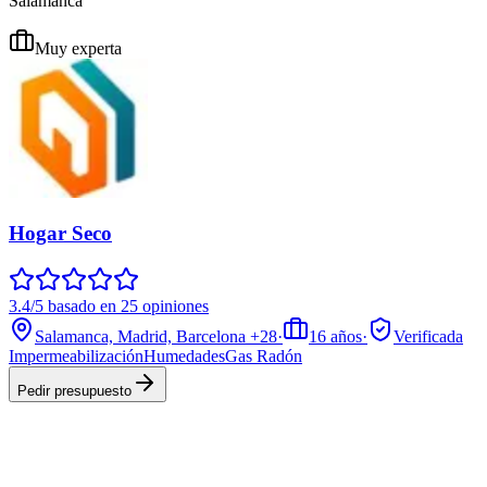
Salamanca
Muy experta
Hogar Seco
3.4/5 basado en 25 opiniones
Salamanca, Madrid, Barcelona
+28
·
16
años
·
Verificada
Impermeabilización
Humedades
Gas Radón
Pedir presupuesto