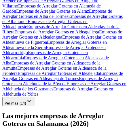
Aceiteros
Empresas de Arreglar Goteras en Ahigal de
Villarino
Empresas de Arreglar Goteras en Alameda de
Gardón
Empresas de Arreglar Goteras en Alaraz
Empresas de
Arreglar Goteras en Alba de Tormes
Empresas de Arreglar Goteras
en Albahonda
Empresas de Arreglar Goteras en
Aldeacipreste
Empresas de Arreglar Goteras en Aldeadávila de la
Ribera
Empresas de Arreglar Goteras en Aldeagallega
Empresas de
Arreglar Goteras en Aldealengua
Empresas de Arreglar Goteras en
Aldeanueva de Figueroa
Empresas de Arreglar Goteras en
Aldeanueva de la Sierra
Empresas de Arreglar Goteras en
Aldearrodrigo
Empresas de Arreglar Goteras en
Aldearrubia
Empresas de Arreglar Goteras en Aldeaseca de
Alba
Empresas de Arreglar Goteras en Aldeaseca de la
Armuña
Empresas de Arreglar Goteras en Aldeaseca de la
Frontera
Empresas de Arreglar Goteras en Aldeatejada
Empresas de
Arreglar Goteras en Aldeavieja de Tormes
Empresas de Arreglar
Goteras en Aldehuela de la Bóveda
Empresas de Arreglar Goteras en
Aldehuela de los Guzmanes
Empresas de Arreglar Goteras en
Aldehuela de Yeltes
Ver más (
14
)
Las mejores empresas de Arreglar
Goteras en Salamanca (2026)