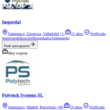
Imperdal
Salamanca, Zaragoza, Valladolid
+1
·
11
años
·
Verificada
Impermeabilización
Humedades
Aislamiento
Pedir presupuesto
Muy experta
Polytech Systems SL
Salamanca, Madrid, Barcelona
+49
·
19
años
·
Verificada