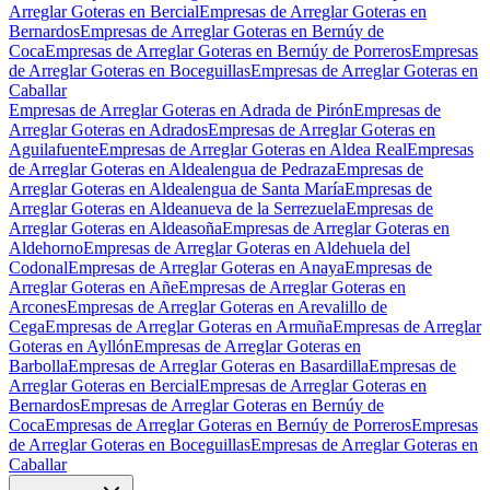
Arreglar Goteras en Bercial
Empresas de Arreglar Goteras en
Bernardos
Empresas de Arreglar Goteras en Bernúy de
Coca
Empresas de Arreglar Goteras en Bernúy de Porreros
Empresas
de Arreglar Goteras en Boceguillas
Empresas de Arreglar Goteras en
Caballar
Empresas de Arreglar Goteras en Adrada de Pirón
Empresas de
Arreglar Goteras en Adrados
Empresas de Arreglar Goteras en
Aguilafuente
Empresas de Arreglar Goteras en Aldea Real
Empresas
de Arreglar Goteras en Aldealengua de Pedraza
Empresas de
Arreglar Goteras en Aldealengua de Santa María
Empresas de
Arreglar Goteras en Aldeanueva de la Serrezuela
Empresas de
Arreglar Goteras en Aldeasoña
Empresas de Arreglar Goteras en
Aldehorno
Empresas de Arreglar Goteras en Aldehuela del
Codonal
Empresas de Arreglar Goteras en Anaya
Empresas de
Arreglar Goteras en Añe
Empresas de Arreglar Goteras en
Arcones
Empresas de Arreglar Goteras en Arevalillo de
Cega
Empresas de Arreglar Goteras en Armuña
Empresas de Arreglar
Goteras en Ayllón
Empresas de Arreglar Goteras en
Barbolla
Empresas de Arreglar Goteras en Basardilla
Empresas de
Arreglar Goteras en Bercial
Empresas de Arreglar Goteras en
Bernardos
Empresas de Arreglar Goteras en Bernúy de
Coca
Empresas de Arreglar Goteras en Bernúy de Porreros
Empresas
de Arreglar Goteras en Boceguillas
Empresas de Arreglar Goteras en
Caballar