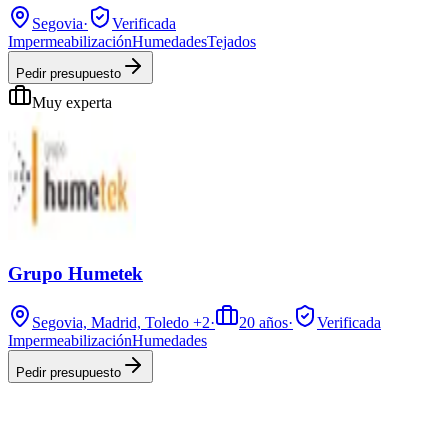
Segovia
·
Verificada
Impermeabilización
Humedades
Tejados
Pedir presupuesto
Muy experta
Grupo Humetek
Segovia, Madrid, Toledo
+2
·
20
años
·
Verificada
Impermeabilización
Humedades
Pedir presupuesto