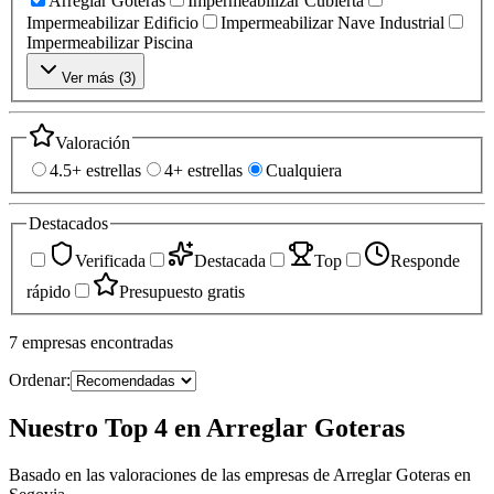
Arreglar Goteras
Impermeabilizar Cubierta
Impermeabilizar Edificio
Impermeabilizar Nave Industrial
Impermeabilizar Piscina
Ver más (
3
)
Valoración
4.5+ estrellas
4+ estrellas
Cualquiera
Destacados
Verificada
Destacada
Top
Responde
rápido
Presupuesto gratis
7
empresas
encontradas
Ordenar:
Nuestro Top 4 en Arreglar Goteras
Basado en las valoraciones de las empresas de Arreglar Goteras en