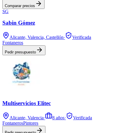
Comparar precios
SG
Sabin Gómez
Alicante, Valencia, Castellón
·
Verificada
Fontaneros
Pedir presupuesto
Multiservicios Elitec
Alicante, Valencia
·
8
años
·
Verificada
Fontaneros
Pintores
Pedir presupuesto