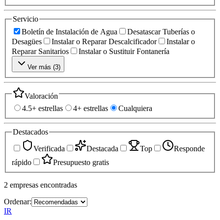
Servicio
Boletín de Instalación de Agua
Desatascar Tuberías o
Desagües
Instalar o Reparar Descalcificador
Instalar o
Reparar Sanitarios
Instalar o Sustituir Fontanería
Ver más (
3
)
Valoración
4.5+ estrellas
4+ estrellas
Cualquiera
Destacados
Verificada
Destacada
Top
Responde
rápido
Presupuesto gratis
2
empresas
encontradas
Ordenar:
IR