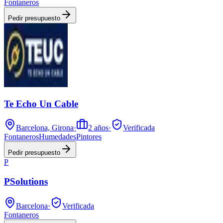
Fontaneros
Pedir presupuesto
Te Echo Un Cable
Barcelona, Girona
·
2
años
·
Verificada
Fontaneros
Humedades
Pintores
Pedir presupuesto
P
PSolutions
Barcelona
·
Verificada
Fontaneros