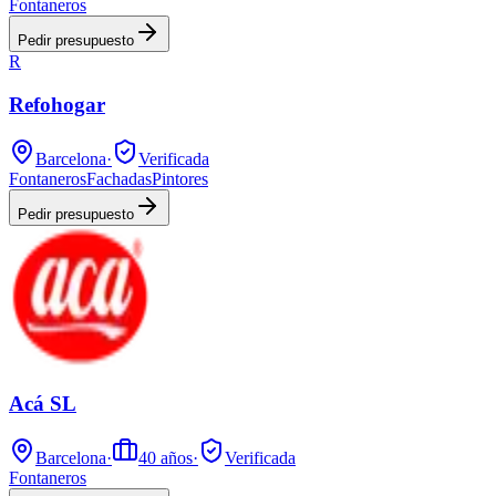
Fontaneros
Pedir presupuesto
R
Refohogar
Barcelona
·
Verificada
Fontaneros
Fachadas
Pintores
Pedir presupuesto
Acá SL
Barcelona
·
40
años
·
Verificada
Fontaneros