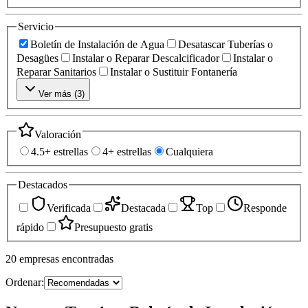
Servicio
Boletín de Instalación de Agua
Desatascar Tuberías o
Desagües
Instalar o Reparar Descalcificador
Instalar o
Reparar Sanitarios
Instalar o Sustituir Fontanería
Ver más (
3
)
Valoración
4.5+ estrellas
4+ estrellas
Cualquiera
Destacados
Verificada
Destacada
Top
Responde
rápido
Presupuesto gratis
20
empresas
encontradas
Ordenar: