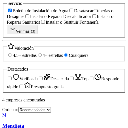
Servicio
Boletín de Instalación de Agua
Desatascar Tuberías o
Desagües
Instalar o Reparar Descalcificador
Instalar o
Reparar Sanitarios
Instalar o Sustituir Fontanería
Ver más (
3
)
Valoración
4.5+ estrellas
4+ estrellas
Cualquiera
Destacados
Verificada
Destacada
Top
Responde
rápido
Presupuesto gratis
4
empresas
encontradas
Ordenar:
M
Mendieta