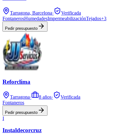
Tarragona, Barcelona
·
Verificada
Fontaneros
Humedades
Impermeabilización
Tejados
+
3
Pedir presupuesto
Reforclima
Tarragona
·
8
años
·
Verificada
Fontaneros
Pedir presupuesto
I
Instaldecorcruz