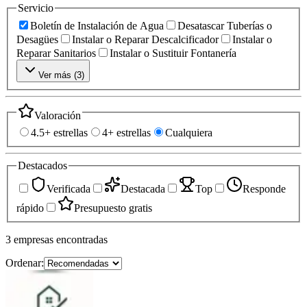
Servicio
Boletín de Instalación de Agua
Desatascar Tuberías o
Desagües
Instalar o Reparar Descalcificador
Instalar o
Reparar Sanitarios
Instalar o Sustituir Fontanería
Ver más (
3
)
Valoración
4.5+ estrellas
4+ estrellas
Cualquiera
Destacados
Verificada
Destacada
Top
Responde
rápido
Presupuesto gratis
3
empresas
encontradas
Ordenar: