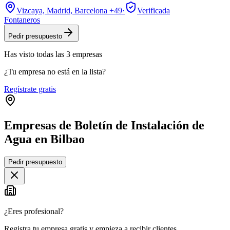
Vizcaya, Madrid, Barcelona
+49
·
Verificada
Fontaneros
Pedir presupuesto
Has visto
todas las
3
empresas
¿Tu empresa no está en la lista?
Regístrate gratis
Empresas de Boletín de Instalación de
Agua en Bilbao
Leaflet
|
©
OpenStreetMap
Pedir presupuesto
+
−
¿Eres profesional?
Registra tu empresa gratis y empieza a recibir clientes.