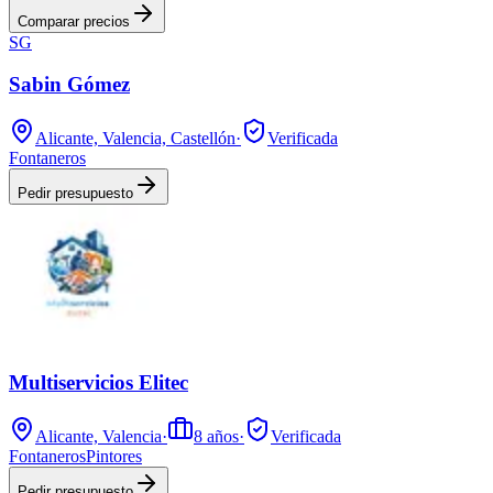
Comparar precios
SG
Sabin Gómez
Alicante, Valencia, Castellón
·
Verificada
Fontaneros
Pedir presupuesto
Multiservicios Elitec
Alicante, Valencia
·
8
años
·
Verificada
Fontaneros
Pintores
Pedir presupuesto