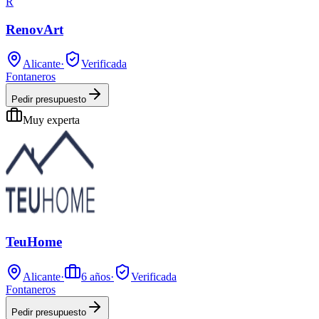
R
RenovArt
Alicante
·
Verificada
Fontaneros
Pedir presupuesto
Muy experta
TeuHome
Alicante
·
6
años
·
Verificada
Fontaneros
Pedir presupuesto