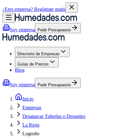
¿Eres empresa?
Regístrate gratis
Soy empresa
Pedir Presupuesto
Directorio de Empresas
Guías de Precios
Blog
Soy empresa
Pedir Presupuesto
Inicio
Empresas
Desatascar Tuberías o Desagües
La Rioja
Logroño