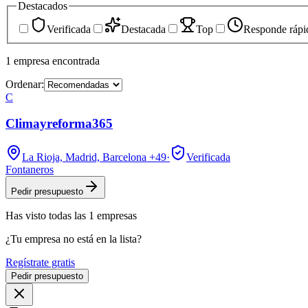
Destacados
Verificada
Destacada
Top
Responde rápi
1
empresa
encontrada
Ordenar:
C
Climayreforma365
La Rioja, Madrid, Barcelona
+49
·
Verificada
Fontaneros
Pedir presupuesto
Has visto
todas las
1
empresas
¿Tu empresa no está en la lista?
Regístrate gratis
Pedir presupuesto