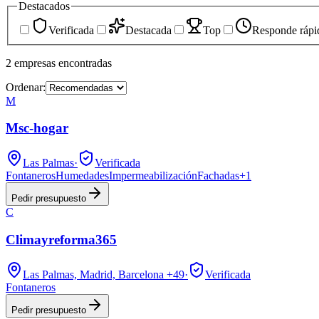
Destacados
Verificada
Destacada
Top
Responde rápi
2
empresas
encontradas
Ordenar:
M
Msc-hogar
Las Palmas
·
Verificada
Fontaneros
Humedades
Impermeabilización
Fachadas
+
1
Pedir presupuesto
C
Climayreforma365
Las Palmas, Madrid, Barcelona
+49
·
Verificada
Fontaneros
Pedir presupuesto