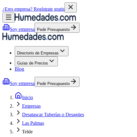
¿Eres empresa?
Regístrate gratis
Soy empresa
Pedir Presupuesto
Directorio de Empresas
Guías de Precios
Blog
Soy empresa
Pedir Presupuesto
Inicio
Empresas
Desatascar Tuberías o Desagües
Las Palmas
Telde