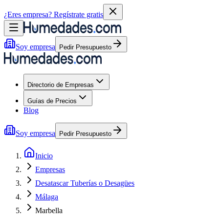
¿Eres empresa?
Regístrate gratis
Soy empresa
Pedir Presupuesto
Directorio de Empresas
Guías de Precios
Blog
Soy empresa
Pedir Presupuesto
Inicio
Empresas
Desatascar Tuberías o Desagües
Málaga
Marbella