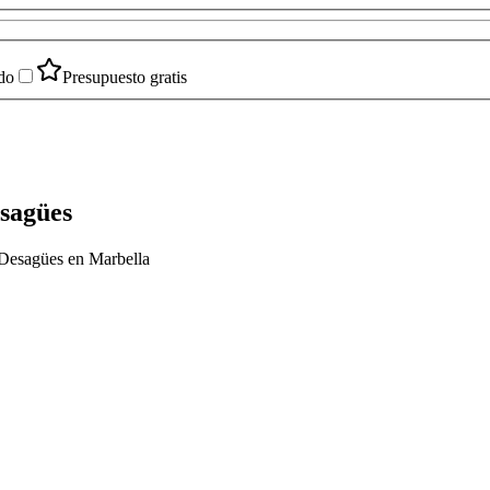
do
Presupuesto gratis
esagües
 Desagües en Marbella