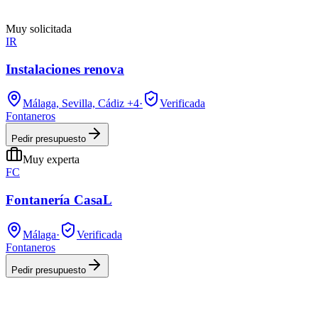
Muy solicitada
IR
Instalaciones renova
Málaga, Sevilla, Cádiz
+4
·
Verificada
Fontaneros
Pedir presupuesto
Muy experta
FC
Fontanería CasaL
Málaga
·
Verificada
Fontaneros
Pedir presupuesto