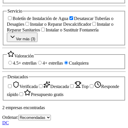
Servicio
Boletín de Instalación de Agua
Desatascar Tuberías o
Desagües
Instalar o Reparar Descalcificador
Instalar o
Reparar Sanitarios
Instalar o Sustituir Fontanería
Ver más (
3
)
Valoración
4.5+ estrellas
4+ estrellas
Cualquiera
Destacados
Verificada
Destacada
Top
Responde
rápido
Presupuesto gratis
2
empresas
encontradas
Ordenar:
DC