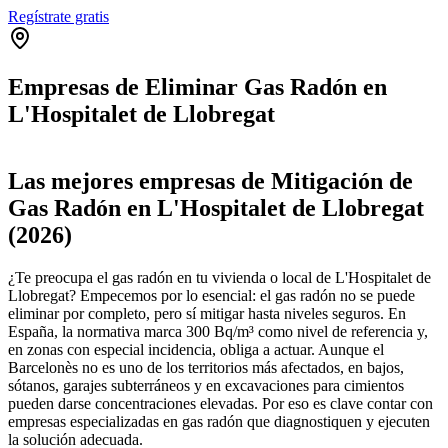
Regístrate gratis
Empresas de Eliminar Gas Radón en
L'Hospitalet de Llobregat
Leaflet
|
©
OpenStreetMap
+
Las mejores empresas de Mitigación de
−
Gas Radón en L'Hospitalet de Llobregat
(2026)
¿Te preocupa el gas radón en tu vivienda o local de L'Hospitalet de
Llobregat? Empecemos por lo esencial: el gas radón no se puede
eliminar por completo, pero sí mitigar hasta niveles seguros. En
España, la normativa marca 300 Bq/m³ como nivel de referencia y,
en zonas con especial incidencia, obliga a actuar. Aunque el
Barcelonès no es uno de los territorios más afectados, en bajos,
sótanos, garajes subterráneos y en excavaciones para cimientos
pueden darse concentraciones elevadas. Por eso es clave contar con
empresas especializadas en gas radón que diagnostiquen y ejecuten
la solución adecuada.