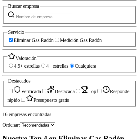
Buscar
empresa
Servicio
Eliminar Gas Radón
Medición Gas Radón
Valoración
4.5+ estrellas
4+ estrellas
Cualquiera
Destacados
Verificada
Destacada
Top
Responde
rápido
Presupuesto gratis
16
empresas
encontradas
Ordenar:
Nuestro Top 4 en Eliminar Gas Radón