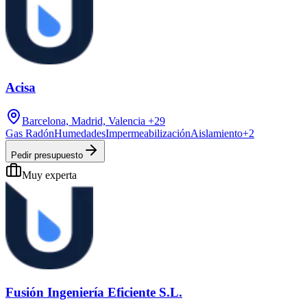
Acisa
Barcelona, Madrid, Valencia
+29
Gas Radón
Humedades
Impermeabilización
Aislamiento
+
2
Pedir presupuesto
Muy experta
Fusión Ingeniería Eficiente S.L.