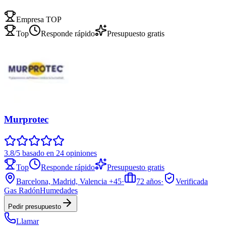
Empresa TOP
Top
Responde rápido
Presupuesto gratis
Murprotec
3.8/5 basado en 24 opiniones
Top
Responde rápido
Presupuesto gratis
Barcelona, Madrid, Valencia
+45
·
72
años
·
Verificada
Gas Radón
Humedades
Pedir presupuesto
Llamar