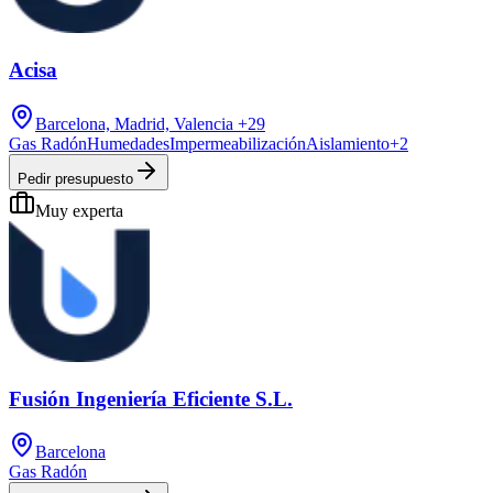
Acisa
Barcelona, Madrid, Valencia
+29
Gas Radón
Humedades
Impermeabilización
Aislamiento
+
2
Pedir presupuesto
Muy experta
Fusión Ingeniería Eficiente S.L.
Barcelona
Gas Radón