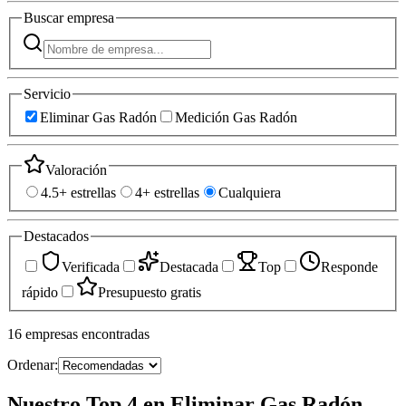
Buscar
empresa
Servicio
Eliminar Gas Radón
Medición Gas Radón
Valoración
4.5+ estrellas
4+ estrellas
Cualquiera
Destacados
Verificada
Destacada
Top
Responde
rápido
Presupuesto gratis
16
empresas
encontradas
Ordenar:
Nuestro Top 4 en Eliminar Gas Radón