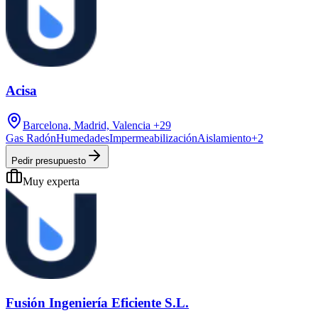
Acisa
Barcelona, Madrid, Valencia
+29
Gas Radón
Humedades
Impermeabilización
Aislamiento
+
2
Pedir presupuesto
Muy experta
Fusión Ingeniería Eficiente S.L.