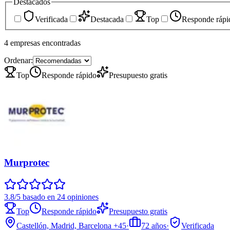
Destacados
Verificada
Destacada
Top
Responde rápi
4
empresas
encontradas
Ordenar:
Top
Responde rápido
Presupuesto gratis
Murprotec
3.8/5 basado en 24 opiniones
Top
Responde rápido
Presupuesto gratis
Castellón, Madrid, Barcelona
+45
·
72
años
·
Verificada