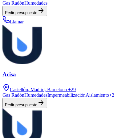
Gas Radón
Humedades
Pedir presupuesto
Llamar
Acisa
Castellón, Madrid, Barcelona
+29
Gas Radón
Humedades
Impermeabilización
Aislamiento
+
2
Pedir presupuesto