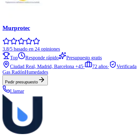
Murprotec
3.8/5 basado en 24 opiniones
Top
Responde rápido
Presupuesto gratis
Ciudad Real, Madrid, Barcelona
+45
·
72
años
·
Verificada
Gas Radón
Humedades
Pedir presupuesto
Llamar