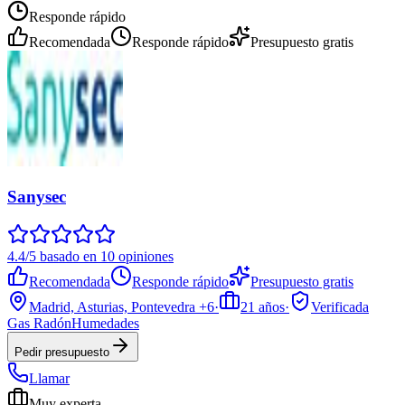
Responde rápido
Recomendada
Responde rápido
Presupuesto gratis
Sanysec
4.4/5 basado en 10 opiniones
Recomendada
Responde rápido
Presupuesto gratis
Madrid, Asturias, Pontevedra
+6
·
21
años
·
Verificada
Gas Radón
Humedades
Pedir presupuesto
Llamar
Muy experta