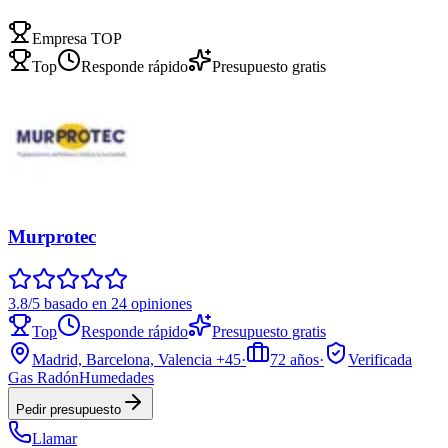
Empresa TOP
Top
Responde rápido
Presupuesto gratis
Murprotec
3.8/5 basado en 24 opiniones
Top
Responde rápido
Presupuesto gratis
Madrid, Barcelona, Valencia
+45
·
72
años
·
Verificada
Gas Radón
Humedades
Pedir presupuesto
Llamar