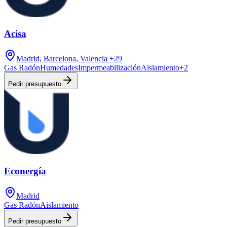
Acisa
Madrid, Barcelona, Valencia
+29
Gas Radón
Humedades
Impermeabilización
Aislamiento
+
2
Pedir presupuesto
Econergía
Madrid
Gas Radón
Aislamiento
Pedir presupuesto