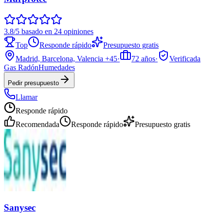
3.8/5 basado en 24 opiniones
Top
Responde rápido
Presupuesto gratis
Madrid, Barcelona, Valencia
+45
·
72
años
·
Verificada
Gas Radón
Humedades
Pedir presupuesto
Llamar
Responde rápido
Recomendada
Responde rápido
Presupuesto gratis
Sanysec