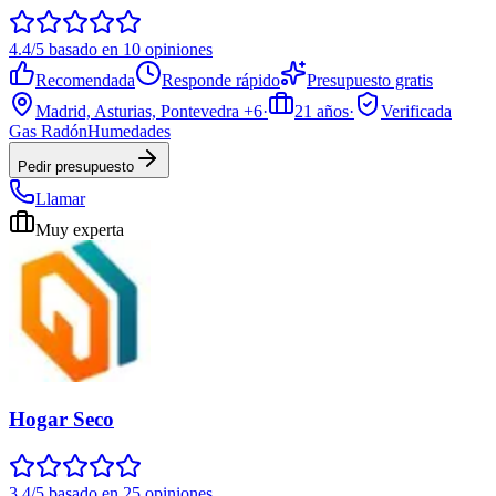
4.4/5 basado en 10 opiniones
Recomendada
Responde rápido
Presupuesto gratis
Madrid, Asturias, Pontevedra
+6
·
21
años
·
Verificada
Gas Radón
Humedades
Pedir presupuesto
Llamar
Muy experta
Hogar Seco
3.4/5 basado en 25 opiniones