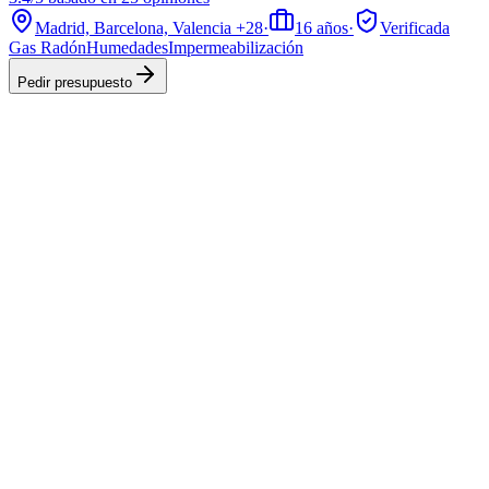
Madrid, Barcelona, Valencia
+28
·
16
años
·
Verificada
Gas Radón
Humedades
Impermeabilización
Pedir presupuesto