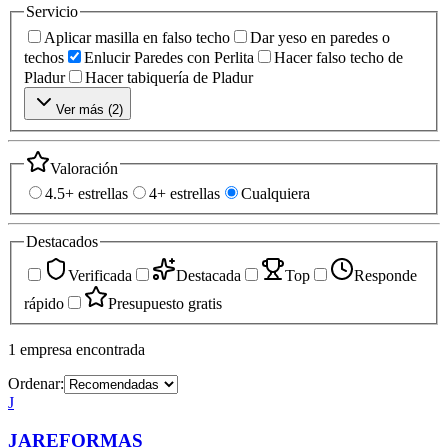
Servicio
Aplicar masilla en falso techo
Dar yeso en paredes o
techos
Enlucir Paredes con Perlita
Hacer falso techo de
Pladur
Hacer tabiquería de Pladur
Ver más (
2
)
Valoración
4.5+ estrellas
4+ estrellas
Cualquiera
Destacados
Verificada
Destacada
Top
Responde
rápido
Presupuesto gratis
1
empresa
encontrada
Ordenar:
J
JAREFORMAS