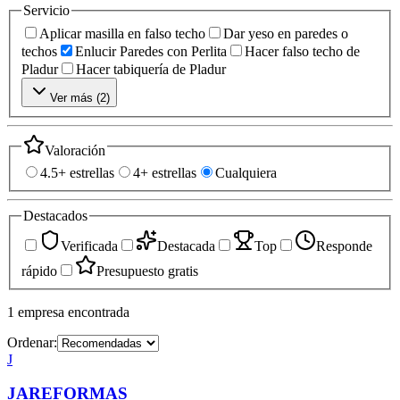
Servicio
Aplicar masilla en falso techo
Dar yeso en paredes o
techos
Enlucir Paredes con Perlita
Hacer falso techo de
Pladur
Hacer tabiquería de Pladur
Ver más (
2
)
Valoración
4.5+ estrellas
4+ estrellas
Cualquiera
Destacados
Verificada
Destacada
Top
Responde
rápido
Presupuesto gratis
1
empresa
encontrada
Ordenar:
J
JAREFORMAS