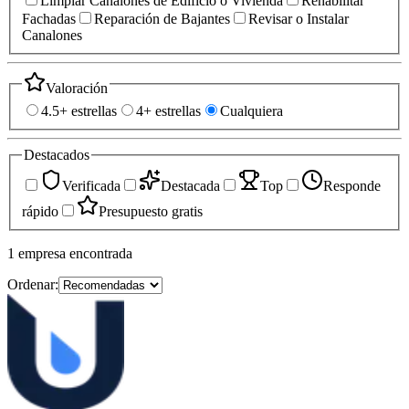
Limpiar Canalones de Edificio o Vivienda
Rehabilitar
Fachadas
Reparación de Bajantes
Revisar o Instalar
Canalones
Valoración
4.5+ estrellas
4+ estrellas
Cualquiera
Destacados
Verificada
Destacada
Top
Responde
rápido
Presupuesto gratis
1
empresa
encontrada
Ordenar: