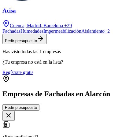
Acisa
Cuenca, Madrid, Barcelona
+29
Fachadas
Humedades
Impermeabilización
Aislamiento
+
2
Pedir presupuesto
Has visto
todas las
1
empresas
¿Tu empresa no está en la lista?
Regístrate gratis
Empresas de Fachadas en Alarcón
Leaflet
|
©
OpenStreetMap
Pedir presupuesto
+
−
¿Eres profesional?