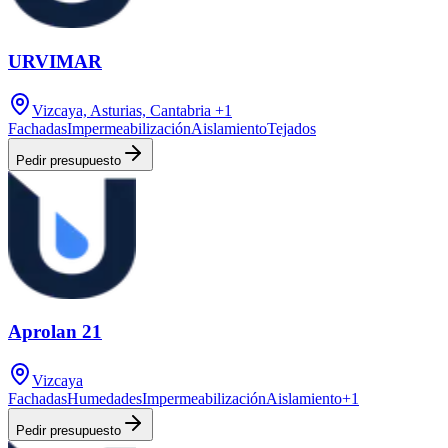
URVIMAR
Vizcaya, Asturias, Cantabria
+1
Fachadas
Impermeabilización
Aislamiento
Tejados
Pedir presupuesto
Aprolan 21
Vizcaya
Fachadas
Humedades
Impermeabilización
Aislamiento
+
1
Pedir presupuesto