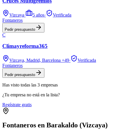
Cruces Multigremios
Vizcaya
·
5
años
·
Verificada
Fontaneros
Pedir presupuesto
C
Climayreforma365
Vizcaya, Madrid, Barcelona
+49
·
Verificada
Fontaneros
Pedir presupuesto
Has visto
todas las
3
empresas
¿Tu empresa no está en la lista?
Regístrate gratis
Fontaneros en Barakaldo (Vizcaya)