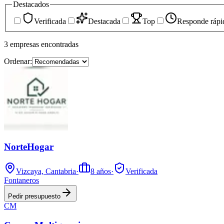
Destacados
Verificada
Destacada
Top
Responde rápi
3
empresas
encontradas
Ordenar:
NorteHogar
Vizcaya, Cantabria
·
8
años
·
Verificada
Fontaneros
Pedir presupuesto
CM