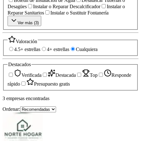
Boletín de Instalación de Agua
Desatascar Tuberías o
Desagües
Instalar o Reparar Descalcificador
Instalar o
Reparar Sanitarios
Instalar o Sustituir Fontanería
Ver más (
3
)
Valoración
4.5+ estrellas
4+ estrellas
Cualquiera
Destacados
Verificada
Destacada
Top
Responde
rápido
Presupuesto gratis
3
empresas
encontradas
Ordenar: