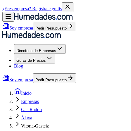
¿Eres empresa?
Regístrate gratis
Soy empresa
Pedir Presupuesto
Directorio de Empresas
Guías de Precios
Blog
Soy empresa
Pedir Presupuesto
Inicio
Empresas
Gas Radón
Álava
Vitoria-Gasteiz