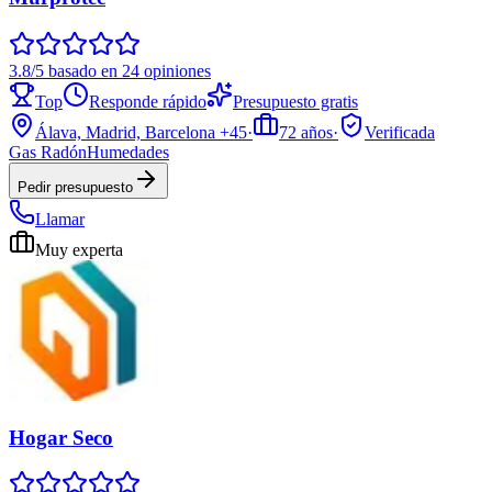
3.8/5 basado en 24 opiniones
Top
Responde rápido
Presupuesto gratis
Álava, Madrid, Barcelona
+45
·
72
años
·
Verificada
Gas Radón
Humedades
Pedir presupuesto
Llamar
Muy experta
Hogar Seco