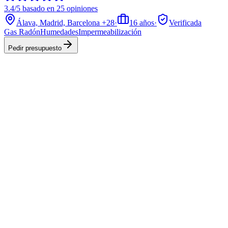
3.4/5 basado en 25 opiniones
Álava, Madrid, Barcelona
+28
·
16
años
·
Verificada
Gas Radón
Humedades
Impermeabilización
Pedir presupuesto