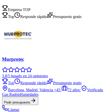
Empresa TOP
Top
Responde rápido
Presupuesto gratis
Murprotec
3.8/5 basado en 24 opiniones
Top
Responde rápido
Presupuesto gratis
Barcelona, Madrid, Valencia
+45
·
72
años
·
Verificada
Gas Radón
Humedades
Pedir presupuesto
Llamar