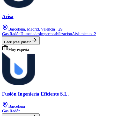
Acisa
Barcelona, Madrid, Valencia
+29
Gas Radón
Humedades
Impermeabilización
Aislamiento
+
2
Pedir presupuesto
Muy experta
Fusión Ingeniería Eficiente S.L.
Barcelona
Gas Radón