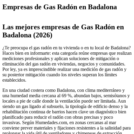
Empresas de Gas Radón en Badalona
Leaflet
|
©
OpenStreetMap
+
Las mejores empresas de Gas Radón en
−
Badalona (2026)
¿Te preocupa el gas radón en tu vivienda o en tu local de Badalona?
Haces bien en informarte: esta categoría reúne empresas que realizan
mediciones profesionales y aplican soluciones de mitigación o
eliminación del gas radón en viviendas, negocios y comunidades.
Por ley, ya es imprescindible realizar una medición de gas radón y
su posterior mitigación cuando los niveles superan los límites
establecidos.
En una ciudad costera como Badalona, con clima mediterráneo y
una humedad media cercana al 69 %, abundan bajos, semisótanos y
locales a pie de calle donde la ventilación puede ser limitada. Aun
siendo un gas ligado al subsuelo, la tipología de edificio denso y la
rehabilitación continua de barrios hacen clave un diagnóstico bien
planificado para reducir el radón con obras precisas y poco
invasivas. Según Humedades.com, en zonas cercanas al mar
conviene prever materiales y fijaciones resistentes a la salinidad para
prolongar la vida útil de ventiladores y chimeneas de extracción.