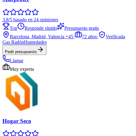
3.8/5 basado en 24 opiniones
Top
Responde rápido
Presupuesto gratis
Barcelona, Madrid, Valencia
+45
·
72
años
·
Verificada
Gas Radón
Humedades
Pedir presupuesto
Llamar
Muy experta
Hogar Seco