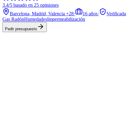
3.4/5 basado en 25 opiniones
Barcelona, Madrid, Valencia
+28
·
16
años
·
Verificada
Gas Radón
Humedades
Impermeabilización
Pedir presupuesto