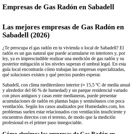
Empresas de Gas Radón en Sabadell
Leaflet
|
©
OpenStreetMap
+
Las mejores empresas de Gas Radón en
−
Sabadell (2026)
¿Te preocupa el gas radón en tu vivienda o local de Sabadell? El
radón es un gas natural que puede acumularse en interiores y, por
ley, ya es imprescindible realizar una medición de gas radón y su
posterior mitigación si los niveles superan el umbral legal. En esta
guía local encontrarás cómo trabajan las empresas especializadas,
qué soluciones existen y qué precios puedes esperar.
Sabadell, con clima mediterráneo interior (≈ 15,5 ºC de media anual
y alrededor del 66 % de humedad) y un parque residencial variado
con pisos antiguos y casas entre medianeras, puede presentar
acumulaciones de radón en plantas bajas y semisótanos con poca
ventilación. Según los casos analizados por Humedades.com, los
problemas suelen estar relacionados con ventilación insuficiente y
encuentros directos con el terreno, de modo que la medición
profesional es el primer paso innegociable.
Cómo elegimos las empresas de Gas Radón en