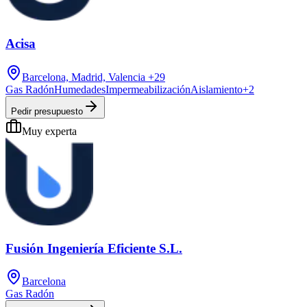
Acisa
Barcelona, Madrid, Valencia
+29
Gas Radón
Humedades
Impermeabilización
Aislamiento
+
2
Pedir presupuesto
Muy experta
Fusión Ingeniería Eficiente S.L.
Barcelona
Gas Radón