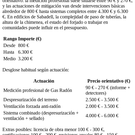
orientativo: la medición profesional suele situarse entre 90 € y 270 €,
y las actuaciones de mitigación van desde intervenciones básicas
alrededor de 800 € hasta sistemas completos entre 4.300 € y 6.300
€. En edificios de Sabadell, la complejidad de paso de tuberías, la
altura de la chimenea, el estado del forjado o trabajar en
comunidades puede influir en el presupuesto.
Rango
Importe (€)
Desde
800 €
Hasta
6.300 €
Medio
3.200 €
Desglose habitual según actuación:
Actuación
Precio orientativo (€)
90 € - 270 € (informe +
Medición profesional de Gas Radón
detectores)
Despresurización del terreno
2.500 € - 3.500 €
Ventilación forzada anti-radón
2.000 € - 3.500 €
Sistema combinado (despresurización +
4.000 € - 6.000 €
ventilación + sellado)
Extras posibles: licencia de obra menor 100 € - 300 €,
certificaciones 100 € - 200 €, revisiones anuales 80 € - 150 €,