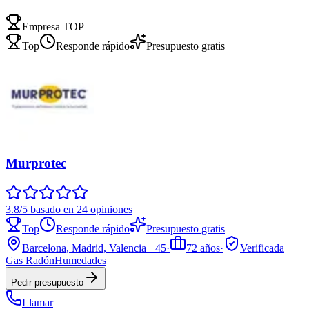
Empresa TOP
Top
Responde rápido
Presupuesto gratis
Murprotec
3.8/5 basado en 24 opiniones
Top
Responde rápido
Presupuesto gratis
Barcelona, Madrid, Valencia
+45
·
72
años
·
Verificada
Gas Radón
Humedades
Pedir presupuesto
Llamar