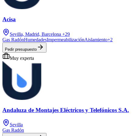
Acisa
Sevilla, Madrid, Barcelona
+29
Gas Radón
Humedades
Impermeabilización
Aislamiento
+
2
Pedir presupuesto
Muy experta
Andaluza de Montajes Eléctricos y Telefónicos S.A.
Sevilla
Gas Radón