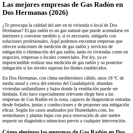
+
Las mejores empresas de Gas Radón en
−
Dos Hermanas (2026)
¿Te preocupa la calidad del aire en tu vivienda o local de Dos
Hermanas? El gas radón es un gas natural que puede acumularse en
interiores y conviene medirlo y, si es necesario, mitigarlo con
soluciones profesionales. Aquí podemos encontrar empresas que
ofrecen soluciones de medición de gas radón y servicios de
mitigación o eliminación del gas radón, tanto en viviendas como en
negocios, empresas o locales comerciales. Por ley, ya es
imprescindible realizar una medición de gas radón y su posterior
mitigación si los niveles superan los límites establecidos.
En Dos Hermanas, con clima mediterráneo cálido, unos 18 ºC de
media anual y cerca del entorno del Guadalquivir, abundan
viviendas unifamiliares y bajos donde la ventilación puede ser
limitada. Esto hace especialmente relevante elegir bien a las
empresas de Gas Radón en la zona, capaces de diagnosticar entradas
desde forjados, juntas y conducciones y de proponer una mitigación
eficaz. Según los casos analizados por Humedades.com, los
semisótanos y plantas bajas con poca renovación de aire suelen
requerir un diagnóstico minucioso previo a cualquier intervención.
Cómo elegimos las empresas de Gas Radón en Dos