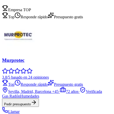
Empresa TOP
Top
Responde rápido
Presupuesto gratis
Murprotec
3.8/5 basado en 24 opiniones
Top
Responde rápido
Presupuesto gratis
Sevilla, Madrid, Barcelona
+45
·
72
años
·
Verificada
Gas Radón
Humedades
Pedir presupuesto
Llamar