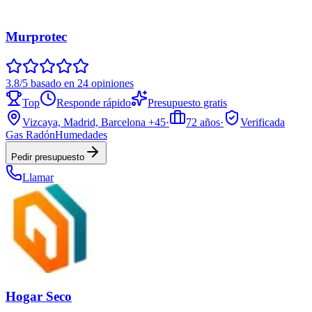
Murprotec
3.8/5 basado en 24 opiniones
Top
Responde rápido
Presupuesto gratis
Vizcaya, Madrid, Barcelona
+45
·
72
años
·
Verificada
Gas Radón
Humedades
Pedir presupuesto
Llamar
Hogar Seco