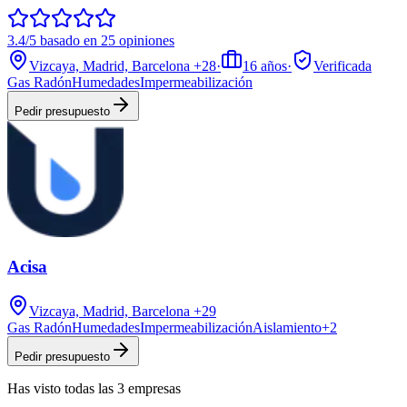
3.4/5 basado en 25 opiniones
Vizcaya, Madrid, Barcelona
+28
·
16
años
·
Verificada
Gas Radón
Humedades
Impermeabilización
Pedir presupuesto
Acisa
Vizcaya, Madrid, Barcelona
+29
Gas Radón
Humedades
Impermeabilización
Aislamiento
+
2
Pedir presupuesto
Has visto
todas las
3
empresas