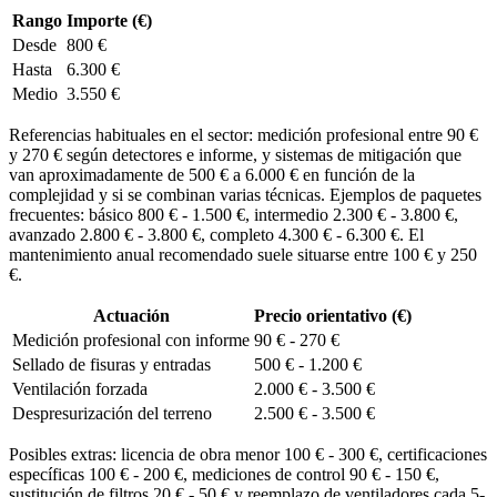
Rango
Importe (€)
Desde
800 €
Hasta
6.300 €
Medio
3.550 €
Referencias habituales en el sector: medición profesional entre 90 €
y 270 € según detectores e informe, y sistemas de mitigación que
van aproximadamente de 500 € a 6.000 € en función de la
complejidad y si se combinan varias técnicas. Ejemplos de paquetes
frecuentes: básico 800 € - 1.500 €, intermedio 2.300 € - 3.800 €,
avanzado 2.800 € - 3.800 €, completo 4.300 € - 6.300 €. El
mantenimiento anual recomendado suele situarse entre 100 € y 250
€.
Actuación
Precio orientativo (€)
Medición profesional con informe
90 € - 270 €
Sellado de fisuras y entradas
500 € - 1.200 €
Ventilación forzada
2.000 € - 3.500 €
Despresurización del terreno
2.500 € - 3.500 €
Posibles extras: licencia de obra menor 100 € - 300 €, certificaciones
específicas 100 € - 200 €, mediciones de control 90 € - 150 €,
sustitución de filtros 20 € - 50 € y reemplazo de ventiladores cada 5-