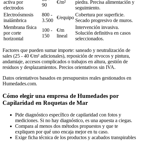
activa por
€/m²
piedra. Precisa alimentación y
90
electrodos
seguimiento.
Electroósmosis
800 -
Cobertura por superficie.
€/equipo
inalámbrica
3.500
Secado progresivo de muros.
Membrana física
Intervención invasiva.
100 -
€/m
por corte
Solución definitiva en casos
150
lineal
horizontal
seleccionados.
Factores que pueden sumar importe: saneado y neutralización de
sales (25 - 40 €/m² adicionales), reposición de revocos y pintura,
andamiaje, accesos complicados o trabajos en altura, gestión de
residuos y desplazamientos. Precios orientativos sin IVA.
Datos orientativos basados en presupuestos reales gestionados en
Humedades.com.
Cómo elegir una empresa de Humedades por
Capilaridad en Roquetas de Mar
Pide diagnóstico específico de capilaridad con fotos y
mediciones. Si no hay diagnóstico, es una apuesta a ciegas.
Compara al menos dos métodos propuestos y que te
expliquen por qué uno encaja mejor en tu caso.
Exige ficha técnica de los productos y acabados transpirables