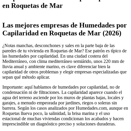
en Roquetas de Mar
Leaflet
|
©
OpenStreetMap
+
Las mejores empresas de Humedades por
−
Capilaridad en Roquetas de Mar (2026)
¿Notas manchas, desconchones y sales en la parte baja de las
paredes de tu vivienda en Roquetas de Mar? Ese patrón es típico de
las humedades por capilaridad. En una ciudad costera del
Mediterráneo, con clima mediterráneo semiárido, unos 220 mm de
lluvia anual y ambiente marino, es clave diferenciar bien la
capilaridad de otros problemas y elegir empresas especializadas que
sepan qué método aplicar.
Importante: aquí hablamos de humedades por capilaridad, no de
condensación ni de filtraciones. La capilaridad aparece cuando el
agua del terreno asciende por los muros de plantas bajas, locales y
garajes, a menudo empeorada por jardines, riegos o soleras sin
barrera. Según los casos analizados por Humedades.com, aunque en
Roquetas llueva poco, la salinidad, la brisa marina y el uso
estacional de muchas viviendas condicionan los acabados y hacen
imprescindible un diagnóstico preciso y soluciones duraderas.