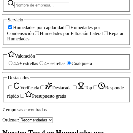
Servicio
Humedades por capilaridad
Humedades por
Condensación
Humedades por Filtración Lateral
Reparar
Humedades
Valoración
4.5+ estrellas
4+ estrellas
Cualquiera
Destacados
Verificada
Destacada
Top
Responde
rápido
Presupuesto gratis
7
empresas
encontradas
Ordenar:
Nuestro Top 4 en Humedades por