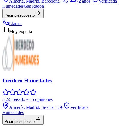
Almería, Madrid, Barcelona
+45
·
72
años
·
Verificada
Humedades
Gas Radón
Pedir presupuesto
Llamar
Muy experta
Iberdeco Humedades
3.2/5 basado en 5 opiniones
Almería, Madrid, Sevilla
+29
·
Verificada
Humedades
Pedir presupuesto