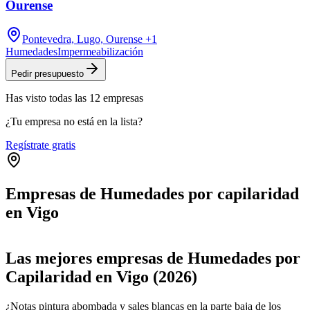
Ourense
Pontevedra, Lugo, Ourense
+1
Humedades
Impermeabilización
Pedir presupuesto
Has visto
todas las
12
empresas
¿Tu empresa no está en la lista?
Regístrate gratis
Empresas de Humedades por capilaridad
en Vigo
Leaflet
|
©
OpenStreetMap
+
Las mejores empresas de Humedades por
−
Capilaridad en Vigo (2026)
¿Notas pintura abombada y sales blancas en la parte baja de los