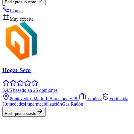
Pedir presupuesto
Llamar
Muy experta
Hogar Seco
3.4/5 basado en 25 opiniones
Pontevedra, Madrid, Barcelona
+28
·
16
años
·
Verificada
Humedades
Impermeabilización
Gas Radón
Pedir presupuesto