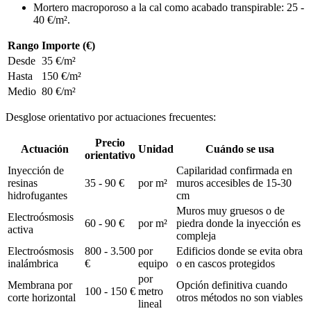
Mortero macroporoso a la cal como acabado transpirable: 25 -
40 €/m².
Rango
Importe (€)
Desde
35 €/m²
Hasta
150 €/m²
Medio
80 €/m²
Desglose orientativo por actuaciones frecuentes:
Precio
Actuación
Unidad
Cuándo se usa
orientativo
Inyección de
Capilaridad confirmada en
resinas
35 - 90 €
por m²
muros accesibles de 15-30
hidrofugantes
cm
Muros muy gruesos o de
Electroósmosis
60 - 90 €
por m²
piedra donde la inyección es
activa
compleja
Electroósmosis
800 - 3.500
por
Edificios donde se evita obra
inalámbrica
€
equipo
o en cascos protegidos
por
Membrana por
Opción definitiva cuando
100 - 150 €
metro
corte horizontal
otros métodos no son viables
lineal