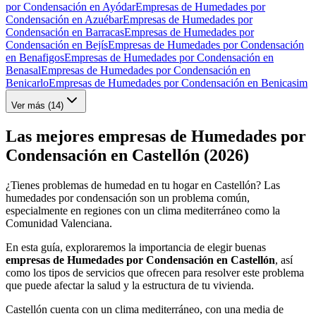
por Condensación en Ayódar
Empresas de Humedades por
Condensación en Azuébar
Empresas de Humedades por
Condensación en Barracas
Empresas de Humedades por
Condensación en Bejís
Empresas de Humedades por Condensación
en Benafigos
Empresas de Humedades por Condensación en
Benasal
Empresas de Humedades por Condensación en
Benicarlo
Empresas de Humedades por Condensación en Benicasim
Ver más (
14
)
Las mejores empresas de Humedades por
Condensación en Castellón (2026)
¿Tienes problemas de humedad en tu hogar en Castellón? Las
humedades por condensación son un problema común,
especialmente en regiones con un clima mediterráneo como la
Comunidad Valenciana.
En esta guía, exploraremos la importancia de elegir buenas
empresas de Humedades por Condensación en Castellón
, así
como los tipos de servicios que ofrecen para resolver este problema
que puede afectar la salud y la estructura de tu vivienda.
Castellón cuenta con un clima mediterráneo, con una media de