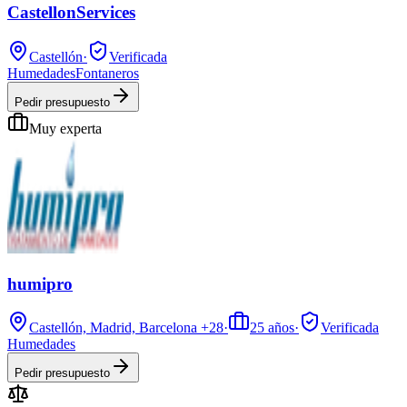
CastellonServices
Castellón
·
Verificada
Humedades
Fontaneros
Pedir presupuesto
Muy experta
humipro
Castellón, Madrid, Barcelona
+28
·
25
años
·
Verificada
Humedades
Pedir presupuesto