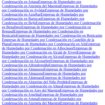
Condensación en Artana
Empresas de Humedades por
Condensación en Atzeneta del Maestrat
Empresas de Humedades
por Condensación en Ayódar
Empresas de Humedades por
Condensación en Azuébar
Empresas de Humedades por
Condensación en Barracas
Empresas de Humedades por
Condensación en Bejís
Empresas de Humedades por Condensación
en Benafigos
Empresas de Humedades por Condensación en
Benasal
Empresas de Humedades por Condensación en
Benicarlo
Empresas de Humedades por Condensación en Benicasim
Empresas de Humedades por Condensación en Castellón de la
Plana
Empresas de Humedades por Condensación en Aín
Empresas
de Humedades por Condensación en Albocàsser
Empresas de
Humedades por Condensación en Alcalà de Xivert
Empresas de
Humedades por Condensación en Alcora
Empresas de Humedades
por Condensación en Alcossebre
Empresas de Humedades por
Condensación en Alfondeguilla
Empresas de Humedades por
Condensación en Almassora
Empresas de Humedades por
Condensación en Almazora
Empresas de Humedades por
Condensación en Almenara
Empresas de Humedades por
Condensación en Alquerias del Niño Perdido
Empresas de
Humedades por Condensación en Altura
Empresas de Humedades
por Condensación en Ares del Maestrat
Empresas de Humedades por
Condensación en Argelita
Empresas de Humedades por
Condensación en Artana
Empresas de Humedades por
Condensación en Atzeneta del Maestrat
Empresas de Humedades