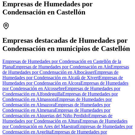
Empresas de Humedades por
Condensación en Castellón
Leaflet
|
©
OpenStreetMap
+
−
Empresas destacadas de Humedades por
Condensación en municipios de Castellón
Empresas de Humedades por Condensación en Castellón de la
Plana
Empresas de Humedades por Condensación en Aín
Empresas
de Humedades por Condensación en Albocàsser
Empresas de
Humedades por Condensación en Alcalà de Xivert
Empresas de
Humedades por Condensación en Alcora
Empresas de Humedades
por Condensación en Alcossebre
Empresas de Humedades por
Condensación en Alfondeguilla
Empresas de Humedades por
Condensación en Almassora
Empresas de Humedades por
Condensación en Almazora
Empresas de Humedades por
Condensación en Almenara
Empresas de Humedades por
Condensación en Alquerias del Niño Perdido
Empresas de
Humedades por Condensación en Altura
Empresas de Humedades
por Condensación en Ares del Maestrat
Empresas de Humedades por
Condensación en Argelita
Empresas de Humedades por